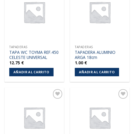
a la
a la
lista de
lista de
deseos
deseos
TAPADERAS
TAPADERAS
TAPA WC TOYMA REF.450
TAPADERA ALUMINIO
CELESTE UNIVERSAL
ARGA 18cm
12.75
€
1.00
€
AÑADIR AL CARRITO
AÑADIR AL CARRITO
Añadir
Añadir
a la
a la
lista de
lista de
deseos
deseos