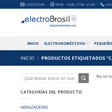
Saltar
CONTACTAR
09:00 - 14:00, 17:00 - 21:00
+34
al
contenido
INICIO
ELECTRODOMÉSTICOS
PEQUEÑO
INICIO
/
PRODUCTOS ETIQUETADOS “
No se ha
Buscar
por:
CATEGORÍAS DEL PRODUCTO
ABRAZADERAS