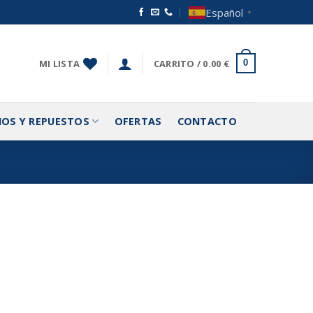
Español
▼
MI LISTA
CARRITO /
0.00
€
0
IOS Y REPUESTOS
OFERTAS
CONTACTO