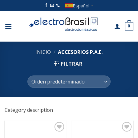
Saltar
Español
▼
al
contenido
0
INICIO
/
ACCESORIOS P.A.E.
FILTRAR
Category description
Añadir
Añadir