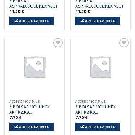
6 BOLSAS
6 BOLSAS
ASPIRAD.MOULINEX VECT
ASPIRAD.MOULINEX VECT
11.50
€
11.50
€
AÑADIR AL CARRITO
AÑADIR AL CARRITO
Añadir
Añadir
a la
a la
lista de
lista de
deseos
deseos
ACCESORIOS P.A.E.
ACCESORIOS P.A.E.
6 BOLSAS MOULINEX
6 BOLSAS MOULINEX
AK1,K2,K3,..
AK1,K2,K3,..
7.70
€
7.70
€
AÑADIR AL CARRITO
AÑADIR AL CARRITO