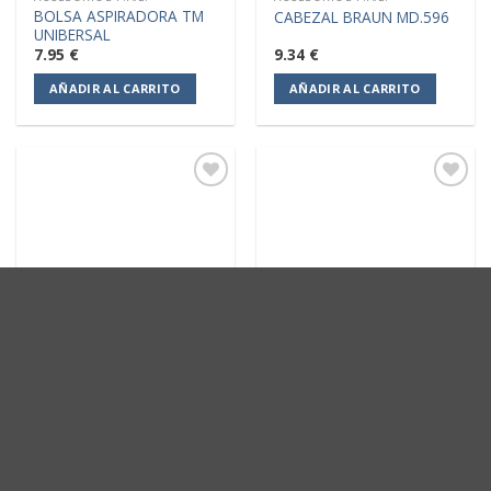
BOLSA ASPIRADORA TM
CABEZAL BRAUN MD.596
UNIBERSAL
7.95
€
9.34
€
AÑADIR AL CARRITO
AÑADIR AL CARRITO
Añadir
Añadir
a la
a la
lista de
lista de
deseos
deseos
ACCESORIOS P.A.E.
ACCESORIOS P.A.E.
CABEZAL M.AFEITAR
CABEZAL BRAUN MD.596
BRAUN 420
9.34
€
9.80
€
AÑADIR AL CARRITO
AÑADIR AL CARRITO