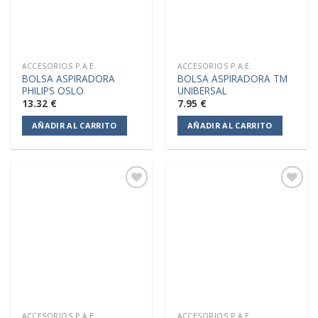
ACCESORIOS P.A.E.
ACCESORIOS P.A.E.
BOLSA ASPIRADORA
BOLSA ASPIRADORA TM
PHILIPS OSLO
UNIBERSAL
13.32
€
7.95
€
AÑADIR AL CARRITO
AÑADIR AL CARRITO
Añadir
Añadir
a la
a la
lista de
lista de
deseos
deseos
ACCESORIOS P.A.E.
ACCESORIOS P.A.E.