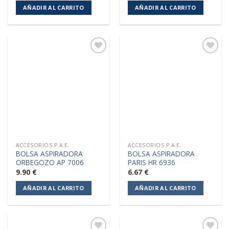
AÑADIR AL CARRITO
AÑADIR AL CARRITO
Añadir
Añadir
a la
a la
lista de
lista de
deseos
deseos
ACCESORIOS P.A.E.
ACCESORIOS P.A.E.
BOLSA ASPIRADORA
BOLSA ASPIRADORA
ORBEGOZO AP 7006
PARIS HR 6936
9.90
€
6.67
€
AÑADIR AL CARRITO
AÑADIR AL CARRITO