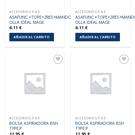
ACCESORIOS P.A.E.
ACCESORIOS P.A.E.
ASAFUNC.+TOPE+2RES+MANDO
ASAFUNC.+TOPE+2RES+MAND
OLLA IDEAL MAGE
OLLA IDEAL MAGE
6.11
€
6.11
€
AÑADIR AL CARRITO
AÑADIR AL CARRITO
Añadir
Añadir
a la
a la
lista de
lista de
deseos
deseos
ACCESORIOS P.A.E.
ACCESORIOS P.A.E.
BOLSA ASPIRADORA BSH
BOLSA ASPIRADORA BSH
TYPE:P
TYPE:P
12.95
€
12.95
€