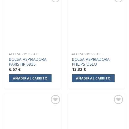
Añadir
Añadir
a la
a la
lista de
lista de
deseos
deseos
ACCESORIOS P.A.E.
ACCESORIOS P.A.E.
BOLSA ASPIRADORA
BOLSA ASPIRADORA
PARIS HR 6936
PHILIPS OSLO
6.67
€
13.32
€
AÑADIR AL CARRITO
AÑADIR AL CARRITO
Añadir
Añadir
a la
a la
lista de
lista de
deseos
deseos