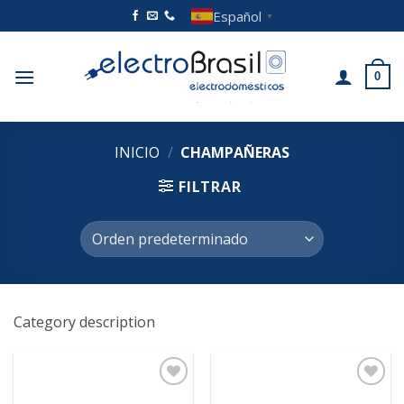
Saltar
Español
▼
al
contenido
0
INICIO
/
CHAMPAÑERAS
FILTRAR
Category description
Añadir
Añadir