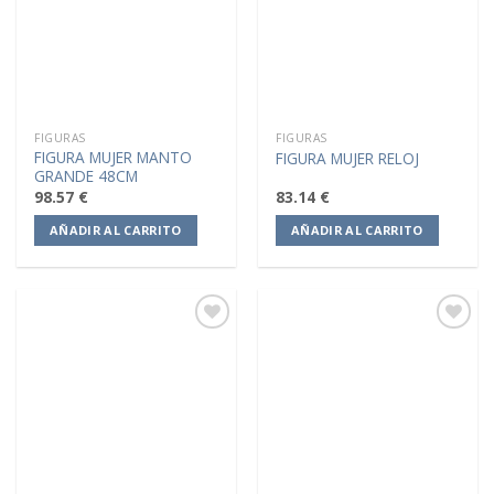
deseos
deseos
FIGURAS
FIGURAS
FIGURA MUJER MANTO
FIGURA MUJER RELOJ
GRANDE 48CM
98.57
€
83.14
€
AÑADIR AL CARRITO
AÑADIR AL CARRITO
Añadir
Añadir
a la
a la
lista de
lista de
deseos
deseos