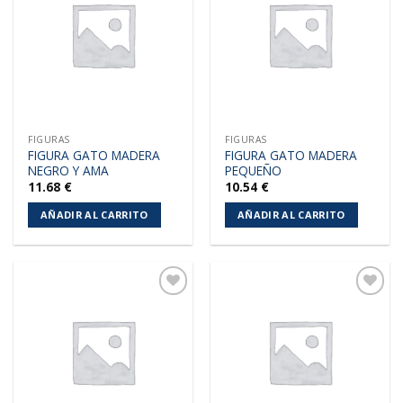
a la
a la
lista de
lista de
deseos
deseos
FIGURAS
FIGURAS
FIGURA GATO MADERA
FIGURA GATO MADERA
NEGRO Y AMA
PEQUEÑO
11.68
€
10.54
€
AÑADIR AL CARRITO
AÑADIR AL CARRITO
Añadir
Añadir
a la
a la
lista de
lista de
deseos
deseos