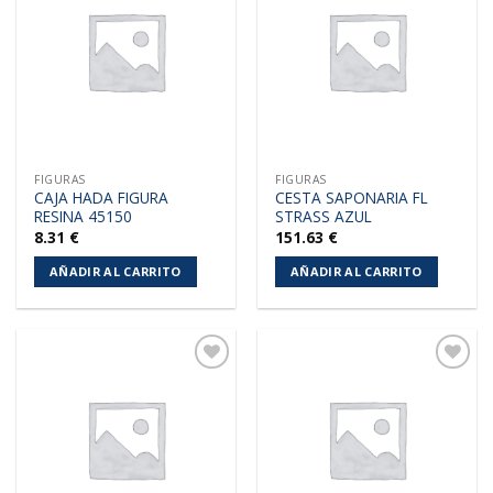
a la
a la
lista de
lista de
deseos
deseos
FIGURAS
FIGURAS
CAJA HADA FIGURA
CESTA SAPONARIA FL
RESINA 45150
STRASS AZUL
8.31
€
151.63
€
AÑADIR AL CARRITO
AÑADIR AL CARRITO
Añadir
Añadir
a la
a la
lista de
lista de
deseos
deseos