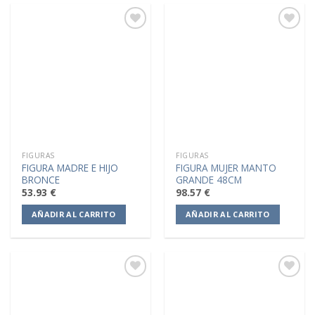
Añadir
Añadir
a la
a la
lista de
lista de
deseos
deseos
FIGURAS
FIGURAS
FIGURA MADRE E HIJO
FIGURA MUJER MANTO
BRONCE
GRANDE 48CM
53.93
€
98.57
€
AÑADIR AL CARRITO
AÑADIR AL CARRITO
Añadir
Añadir
a la
a la
lista de
lista de