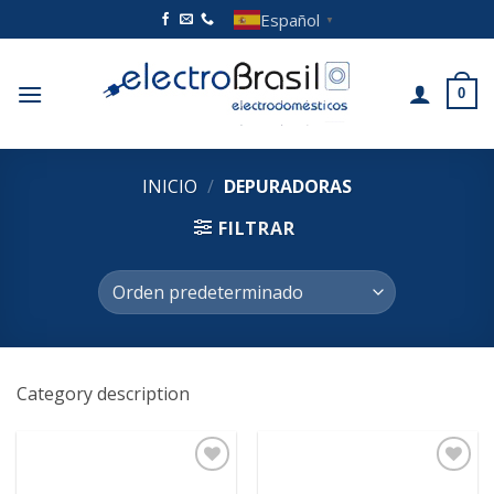
Saltar
Español
▼
al
contenido
0
INICIO
/
DEPURADORAS
FILTRAR
Category description
Añadir
Añadir