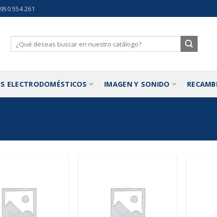
 950 554 261
Buscar
por:
S ELECTRODOMÉSTICOS
IMAGEN Y SONIDO
RECAMB
Añadir
Añadir
a la
a la
lista de
lista de
deseos
deseos