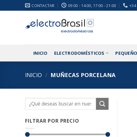
Saltar
CONTACTAR
09:00 - 14:00, 17:00 - 21:00
+34
al
contenido
INICIO
ELECTRODOMÉSTICOS
PEQUEÑO
INICIO
/
MUÑECAS PORCELANA
Buscar
por:
FILTRAR POR PRECIO