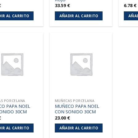
€
33.59
€
6.78
€
IR AL CARRITO
AÑADIR AL CARRITO
AÑAD
Añadir
Añadir
a la
a la
lista de
lista de
deseos
deseos
S PORCELANA
MUÑECAS PORCELANA
O PAPA NOEL
MUÑECO PAPA NOEL
ONIDO 30CM
CON SONIDO 30CM
€
23.00
€
IR AL CARRITO
AÑADIR AL CARRITO