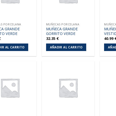
S PORCELANA
MUÑECAS PORCELANA
MUÑECA
CA GRANDE
MUÑECA GRANDE
MUÑE
TO VERDE
GORRITO VERDE
VESTI
€
32.35
€
40.99
IR AL CARRITO
AÑADIR AL CARRITO
AÑAD
Añadir
Añadir
a la
a la
lista de
lista de
deseos
deseos