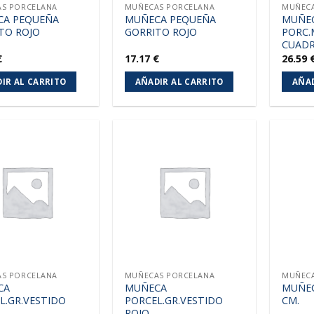
S PORCELANA
MUÑECAS PORCELANA
MUÑECA
A PEQUEÑA
MUÑECA PEQUEÑA
MUÑE
TO ROJO
GORRITO ROJO
PORC.
CUAD
€
17.17
€
26.59
IR AL CARRITO
AÑADIR AL CARRITO
AÑAD
Añadir
Añadir
a la
a la
lista de
lista de
deseos
deseos
S PORCELANA
MUÑECAS PORCELANA
MUÑECA
CA
MUÑECA
MUÑEC
L.GR.VESTIDO
PORCEL.GR.VESTIDO
CM.
ROJO