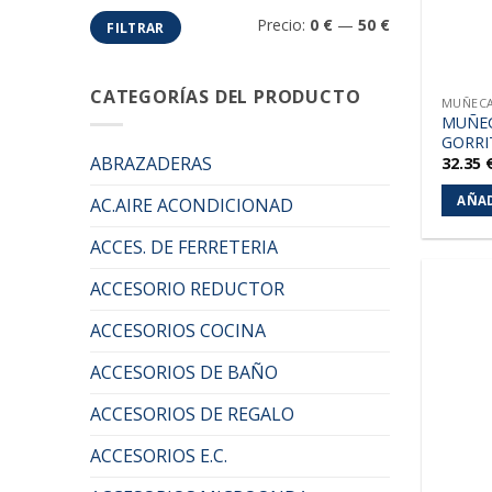
Precio
Precio
Precio:
0 €
—
50 €
FILTRAR
mínimo
máximo
CATEGORÍAS DEL PRODUCTO
MUÑECA
MUÑE
GORRI
ABRAZADERAS
32.35
AÑAD
AC.AIRE ACONDICIONAD
ACCES. DE FERRETERIA
ACCESORIO REDUCTOR
ACCESORIOS COCINA
ACCESORIOS DE BAÑO
ACCESORIOS DE REGALO
ACCESORIOS E.C.