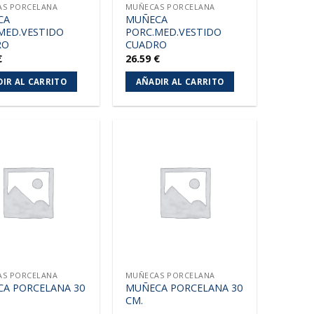
S PORCELANA
MUÑECAS PORCELANA
CA
MUÑECA
MED.VESTIDO
PORC.MED.VESTIDO
RO
CUADRO
€
26.59
€
IR AL CARRITO
AÑADIR AL CARRITO
Añadir
Añadir
a la
a la
lista de
lista de
deseos
deseos
S PORCELANA
MUÑECAS PORCELANA
A PORCELANA 30
MUÑECA PORCELANA 30
CM.