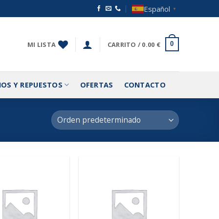
Español
▼
MI LISTA
CARRITO /
0.00
€
0
IOS Y REPUESTOS
OFERTAS
CONTACTO
Añadir
Añadir
a la
a la
lista de
lista de
deseos
deseos