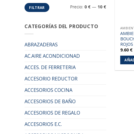
Precio
Precio
Precio:
0 €
—
10 €
FILTRAR
mínimo
máximo
CATEGORÍAS DEL PRODUCTO
AMBIEN
AMBIE
BOUCH
ROJOS
ABRAZADERAS
9.60
€
AC.AIRE ACONDICIONAD
AÑAD
ACCES. DE FERRETERIA
ACCESORIO REDUCTOR
ACCESORIOS COCINA
ACCESORIOS DE BAÑO
ACCESORIOS DE REGALO
ACCESORIOS E.C.