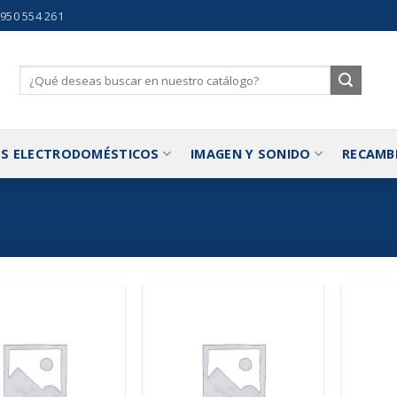
 950 554 261
Buscar
por:
S ELECTRODOMÉSTICOS
IMAGEN Y SONIDO
RECAMB
Añadir
Añadir
a la
a la
lista de
lista de
deseos
deseos