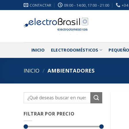
Saltar
CONTACTAR
09:00 - 14:00, 17:00 - 21:00
+34
al
contenido
INICIO
ELECTRODOMÉSTICOS
PEQUEÑO
INICIO
/
AMBIENTADORES
Buscar
por:
FILTRAR POR PRECIO