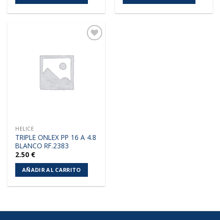
Añadir
a la
lista de
deseos
HELICE
TRIPLE ONLEX PP 16 A 4.8
BLANCO RF.2383
2.50
€
AÑADIR AL CARRITO