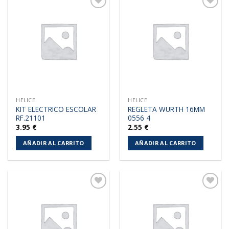
Añadir
Añadir
a la
a la
lista de
lista de
deseos
deseos
HELICE
HELICE
KIT ELECTRICO ESCOLAR
REGLETA WURTH 16MM
RF.21101
0556 4
3.95
€
2.55
€
AÑADIR AL CARRITO
AÑADIR AL CARRITO
Añadir
Añadir
a la
a la
lista de
lista de
deseos
deseos