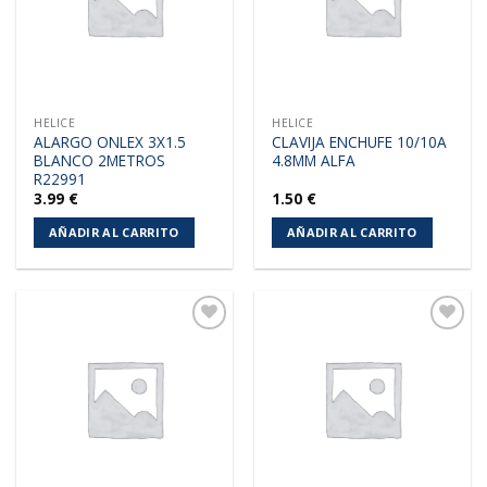
HELICE
HELICE
ALARGO ONLEX 3X1.5
CLAVIJA ENCHUFE 10/10A
BLANCO 2METROS
4.8MM ALFA
R22991
3.99
€
1.50
€
AÑADIR AL CARRITO
AÑADIR AL CARRITO
Añadir
Añadir
a la
a la
lista de
lista de
deseos
deseos