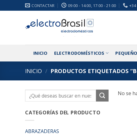
Saltar
CONTACTAR
09:00 - 14:00, 17:00 - 21:00
+34
al
contenido
INICIO
ELECTRODOMÉSTICOS
PEQUEÑO
INICIO
/
PRODUCTOS ETIQUETADOS “B
No se ha
Buscar
por:
CATEGORÍAS DEL PRODUCTO
ABRAZADERAS