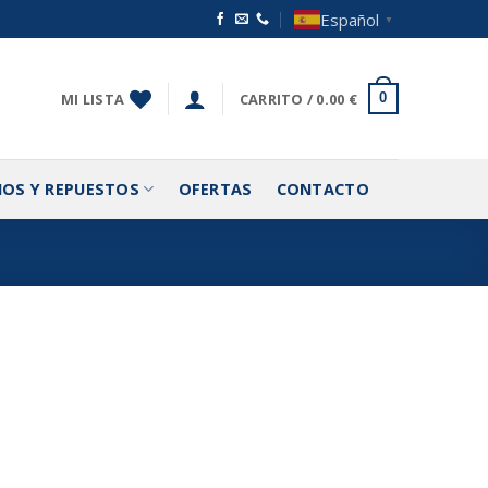
Español
▼
MI LISTA
CARRITO /
0.00
€
0
IOS Y REPUESTOS
OFERTAS
CONTACTO