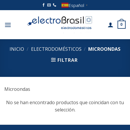
Saltar
Español
▼
al
contenido
0
INICIO
/
ELECTRODOMÉSTICOS
/
MICROONDAS
FILTRAR
Microondas
No se han encontrado productos que coincidan con tu
selección.