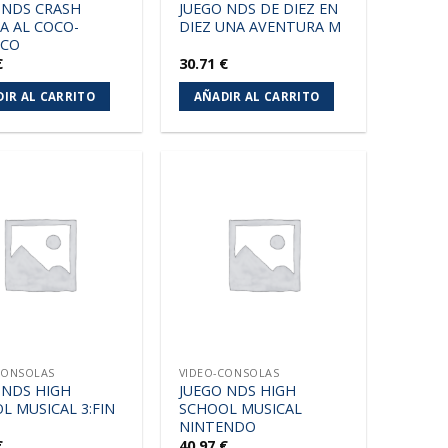
 NDS CRASH
JUEGO NDS DE DIEZ EN
A AL COCO-
DIEZ UNA AVENTURA M
ACO
€
30.71
€
IR AL CARRITO
AÑADIR AL CARRITO
Añadir
Añadir
a la
a la
lista de
lista de
deseos
deseos
CONSOLAS
VIDEO-CONSOLAS
 NDS HIGH
JUEGO NDS HIGH
L MUSICAL 3:FIN
SCHOOL MUSICAL
NINTENDO
€
40.97
€