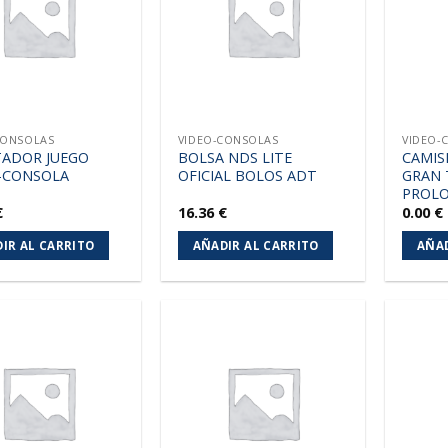
lista de
lista de
deseos
deseos
CONSOLAS
VIDEO-CONSOLAS
VIDEO-
ADOR JUEGO
BOLSA NDS LITE
CAMIS
-CONSOLA
OFICIAL BOLOS ADT
GRAN 
PROL
€
16.36
€
0.00
€
IR AL CARRITO
AÑADIR AL CARRITO
AÑAD
Añadir
Añadir
a la
a la
lista de
lista de
deseos
deseos