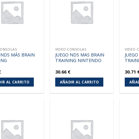
a la
a la
lista de
lista de
deseos
deseos
CONSOLAS
VIDEO-CONSOLAS
VIDEO-
 NDS MÁS BRAIN
JUEGO NDS MAS BRAIN
JUEGO
ING
TRAINING NINTENDO
TRAIN
€
30.66
€
30.71
IR AL CARRITO
AÑADIR AL CARRITO
AÑAD
Añadir
Añadir
a la
a la
lista de
lista de
deseos
deseos