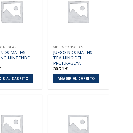
a la
a la
lista de
lista de
deseos
deseos
CONSOLAS
VIDEO-CONSOLAS
 NDS MATHS
JUEGO NDS MATHS
ING NINTENDO
TRAINING:DEL
PROF.KAGEYA
€
30.71
€
IR AL CARRITO
AÑADIR AL CARRITO
Añadir
Añadir
a la
a la
lista de
lista de
deseos
deseos