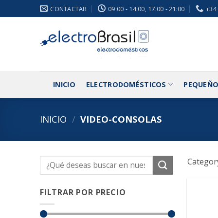
Saltar
CONTACTAR
09:00 - 14:00, 17:00 - 21:00
+34
al
contenido
INICIO
ELECTRODOMÉSTICOS
PEQUEÑO
INICIO
/
VIDEO-CONSOLAS
Category
Buscar
por:
FILTRAR POR PRECIO