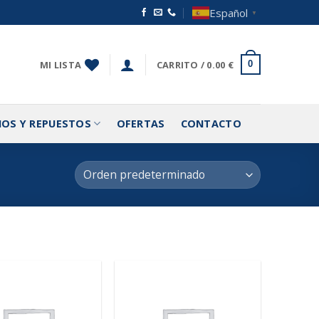
Español
▼
MI LISTA
CARRITO /
0.00
€
0
IOS Y REPUESTOS
OFERTAS
CONTACTO
Añadir
Añadir
a la
a la