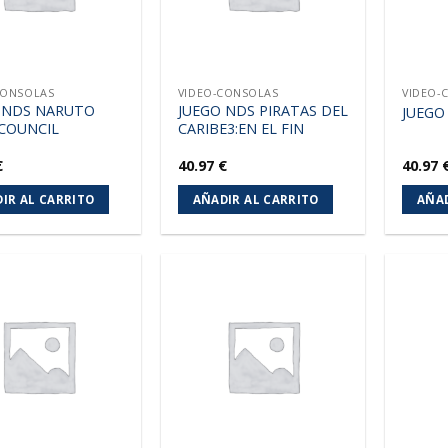
CONSOLAS
VIDEO-CONSOLAS
VIDEO-
 NDS NARUTO
JUEGO NDS PIRATAS DEL
JUEGO
 COUNCIL
CARIBE3:EN EL FIN
€
40.97
€
40.97
IR AL CARRITO
AÑADIR AL CARRITO
AÑAD
Añadir
Añadir
a la
a la
lista de
lista de
deseos
deseos