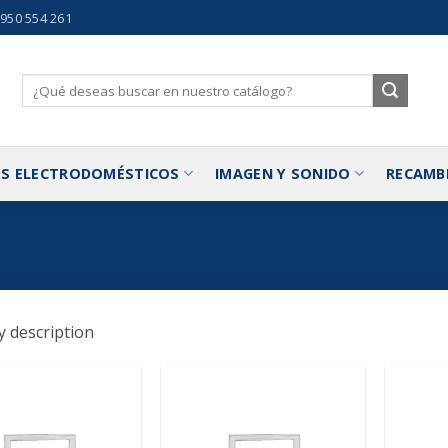
 950 554 261
Buscar
por:
S ELECTRODOMÉSTICOS
IMAGEN Y SONIDO
RECAMB
 description
Añadir
Añadir
a la
a la