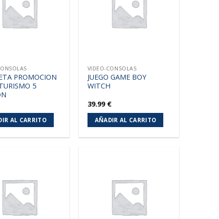
lista de
lista de
deseos
deseos
CONSOLAS
VIDEO-CONSOLAS
ETA PROMOCION
JUEGO GAME BOY
TURISMO 5
WITCH
ON
39.99
€
IR AL CARRITO
AÑADIR AL CARRITO
Añadir
Añadir
a la
a la
lista de
lista de
deseos
deseos