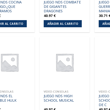
 NDS COCINA
JUEGO NDS COMBATE
JUEGO
GO:¿QUE
DE GIGANTES
GUERR
ARAMOS
DRAGONES
MANI
€
40.97
€
30.71
IR AL CARRITO
AÑADIR AL CARRITO
AÑAD
Añadir
Añadir
a la
a la
lista de
lista de
deseos
deseos
CONSOLAS
VIDEO-CONSOLAS
VIDEO-
 NDS EL
JUEGO NDS HIGH
JUEGO
IBLE HULK
SCHOOL MUSICAL
SCHOO
DE C
€
40.97
€
40.97