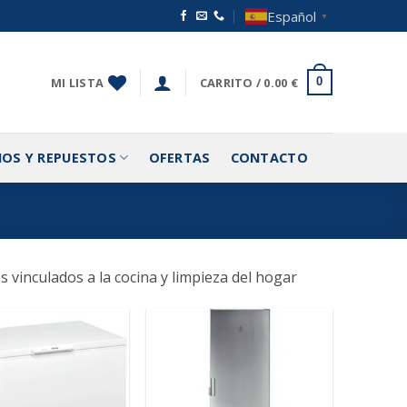
Español
▼
MI LISTA
CARRITO /
0.00
€
0
IOS Y REPUESTOS
OFERTAS
CONTACTO
 vinculados a la cocina y limpieza del hogar