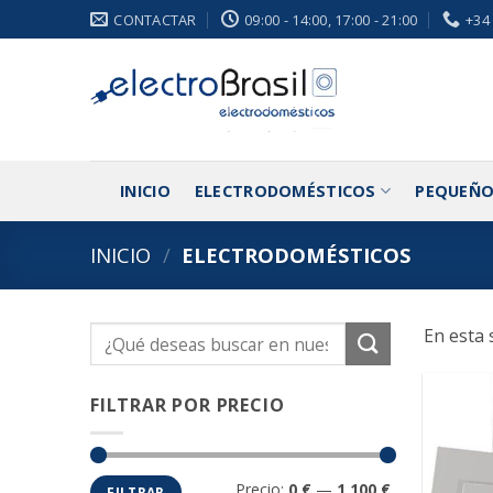
Saltar
CONTACTAR
09:00 - 14:00, 17:00 - 21:00
+34
al
contenido
INICIO
ELECTRODOMÉSTICOS
PEQUEÑO
INICIO
/
ELECTRODOMÉSTICOS
En esta 
Buscar
por:
FILTRAR POR PRECIO
Precio
Precio
Precio:
0 €
—
1,100 €
FILTRAR