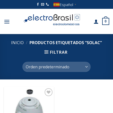
Saltar
Español
▼
al
contenido
0
INICIO
/
PRODUCTOS ETIQUETADOS “SOLAC”
FILTRAR
Añadir
a la
lista de
deseos