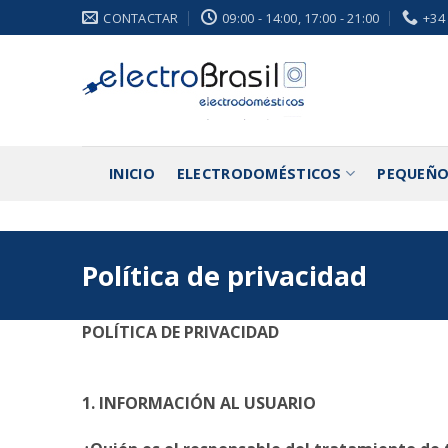
Saltar
CONTACTAR
09:00 - 14:00, 17:00 - 21:00
+34
al
contenido
INICIO
ELECTRODOMÉSTICOS
PEQUEÑO
Política de privacidad
POLÍTICA DE PRIVACIDAD
1. INFORMACIÓN AL USUARIO