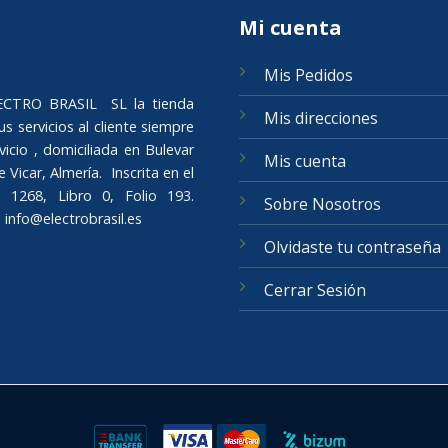
Mi cuenta
Mis Pedidos
ELECTRO BRASIL SL la tienda
Mis direcciones
s servicios al cliente siempre
icio , domiciliada en Bulevar
Mis cuenta
Vicar, Almería. Inscrita en el
 1268, Libro 0, Folio 193.
Sobre Nosotros
o
info@electrobrasil.es
Olvidaste tu contraseña
Cerrar Sesión