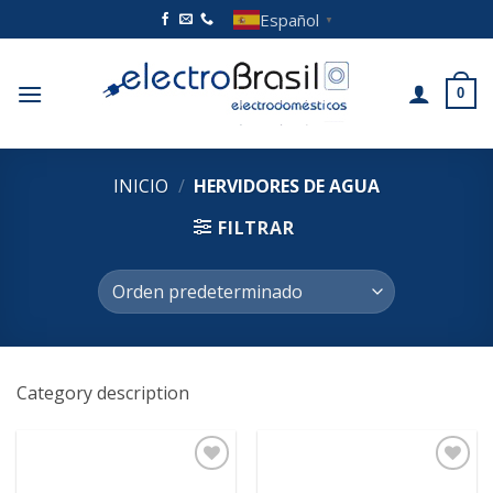
Saltar
Español
▼
al
contenido
0
INICIO
/
HERVIDORES DE AGUA
FILTRAR
Category description
Añadir
Añadir