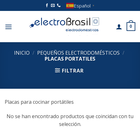
Saltar
Español
▼
al
contenido
0
INICIO
/
PEQUEÑOS ELECTRODOMÉSTICOS
/
PLACAS PORTATILES
FILTRAR
Placas para cocinar portátiles
No se han encontrado productos que coincidan con tu
selección.