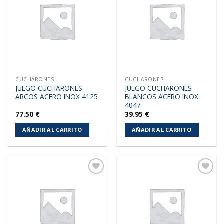
a la
a la
lista de
lista de
deseos
deseos
CUCHARONES
CUCHARONES
JUEGO CUCHARONES
JUEGO CUCHARONES
ARCOS ACERO INOX 4125
BLANCOS ACERO INOX
4047
77.50
€
39.95
€
AÑADIR AL CARRITO
AÑADIR AL CARRITO
Añadir
Añadir
a la
a la
lista de
lista de
deseos
deseos