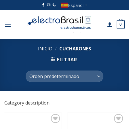
Saltar
Español
▼
al
contenido
0
INICIO
/
CUCHARONES
FILTRAR
Category description
Añadir
Añadir