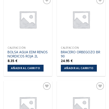
Añadir
Añadir
a la
a la
lista de
lista de
deseos
deseos
CALEFACCIÓN
CALEFACCIÓN
BOLSA AGUA EDM RENOS
BRACERO ORBEGOZO BR
NORDICOS ROJA 2L
90
8.35
€
24.95
€
AÑADIR AL CARRITO
AÑADIR AL CARRITO
Añadir
Añadir
a la
a la
lista de
lista de
deseos
deseos