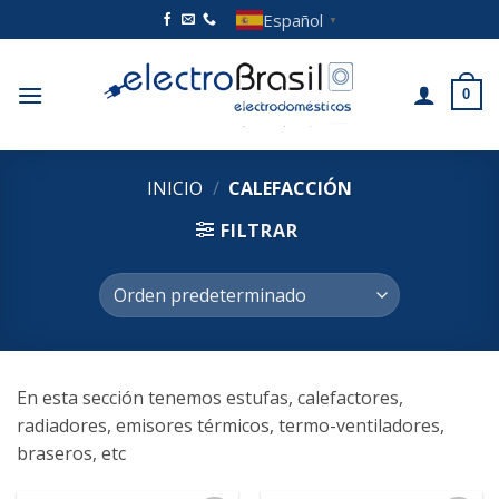
Saltar
Español
▼
al
contenido
0
INICIO
/
CALEFACCIÓN
FILTRAR
En esta sección tenemos estufas, calefactores,
radiadores, emisores térmicos, termo-ventiladores,
braseros, etc