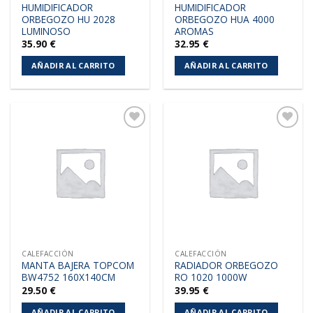
HUMIDIFICADOR
HUMIDIFICADOR
ORBEGOZO HU 2028
ORBEGOZO HUA 4000
LUMINOSO
AROMAS
35.90
€
32.95
€
AÑADIR AL CARRITO
AÑADIR AL CARRITO
Añadir
Añadir
a la
a la
lista de
lista de
deseos
deseos
CALEFACCIÓN
CALEFACCIÓN
MANTA BAJERA TOPCOM
RADIADOR ORBEGOZO
BW4752 160X140CM
RO 1020 1000W
29.50
€
39.95
€
AÑADIR AL CARRITO
AÑADIR AL CARRITO