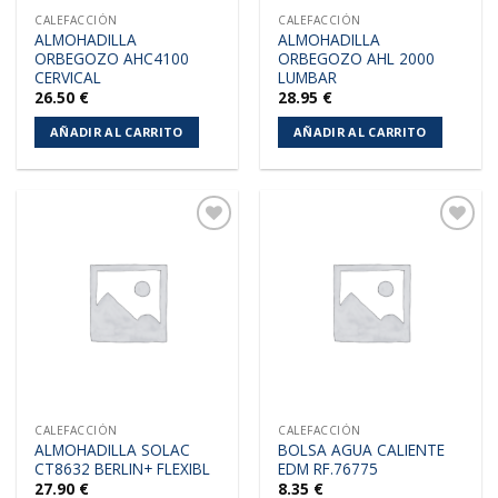
CALEFACCIÓN
CALEFACCIÓN
ALMOHADILLA
ALMOHADILLA
ORBEGOZO AHC4100
ORBEGOZO AHL 2000
CERVICAL
LUMBAR
26.50
€
28.95
€
AÑADIR AL CARRITO
AÑADIR AL CARRITO
Añadir
Añadir
a la
a la
lista de
lista de
deseos
deseos
CALEFACCIÓN
CALEFACCIÓN
ALMOHADILLA SOLAC
BOLSA AGUA CALIENTE
CT8632 BERLIN+ FLEXIBL
EDM RF.76775
27.90
€
8.35
€