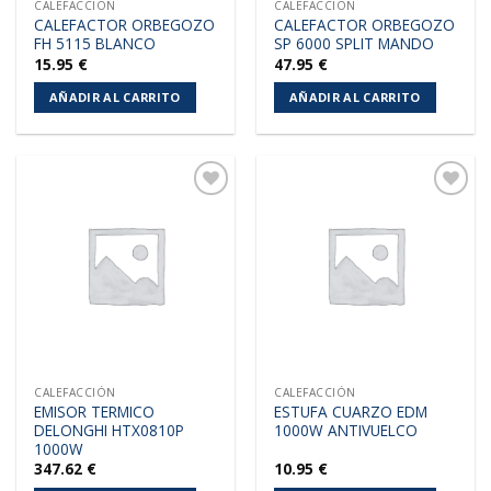
CALEFACCIÓN
CALEFACCIÓN
CALEFACTOR ORBEGOZO
CALEFACTOR ORBEGOZO
FH 5115 BLANCO
SP 6000 SPLIT MANDO
15.95
€
47.95
€
AÑADIR AL CARRITO
AÑADIR AL CARRITO
Añadir
Añadir
a la
a la
lista de
lista de
deseos
deseos
CALEFACCIÓN
CALEFACCIÓN
EMISOR TERMICO
ESTUFA CUARZO EDM
DELONGHI HTX0810P
1000W ANTIVUELCO
1000W
347.62
€
10.95
€