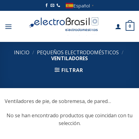
Saltar
Español
▼
al
contenido
0
INICIO
/
PEQUEÑOS ELECTRODOMÉSTICOS
/
VENTILADORES
FILTRAR
Ventiladores de pie, de sobremesa, de pared…
No se han encontrado productos que coincidan con tu
selección.