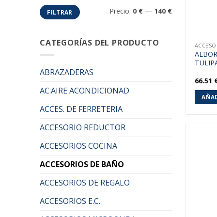
Precio
Precio
Precio:
0 €
—
140 €
FILTRAR
mínimo
máximo
CATEGORÍAS DEL PRODUCTO
ACCESO
ALBOR
TULIP
ABRAZADERAS
66.51
AC.AIRE ACONDICIONAD
AÑAD
ACCES. DE FERRETERIA
ACCESORIO REDUCTOR
ACCESORIOS COCINA
ACCESORIOS DE BAÑO
ACCESORIOS DE REGALO
ACCESORIOS E.C.