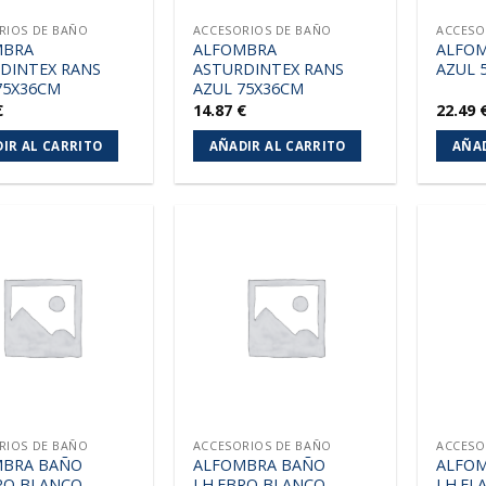
RIOS DE BAÑO
ACCESORIOS DE BAÑO
ACCESO
MBRA
ALFOMBRA
ALFOM
DINTEX RANS
ASTURDINTEX RANS
AZUL 
75X36CM
AZUL 75X36CM
€
14.87
€
22.49
IR AL CARRITO
AÑADIR AL CARRITO
AÑAD
Añadir
Añadir
a la
a la
lista de
lista de
deseos
deseos
RIOS DE BAÑO
ACCESORIOS DE BAÑO
ACCESO
MBRA BAÑO
ALFOMBRA BAÑO
ALFO
RO BLANCO
LH.EBRO BLANCO
LH.FL