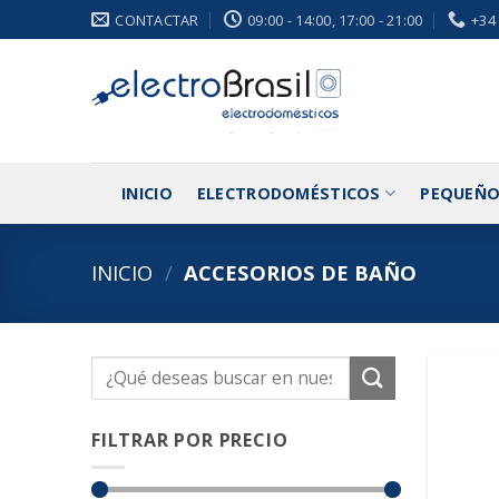
Saltar
CONTACTAR
09:00 - 14:00, 17:00 - 21:00
+34
al
contenido
INICIO
ELECTRODOMÉSTICOS
PEQUEÑO
INICIO
/
ACCESORIOS DE BAÑO
Buscar
por:
FILTRAR POR PRECIO