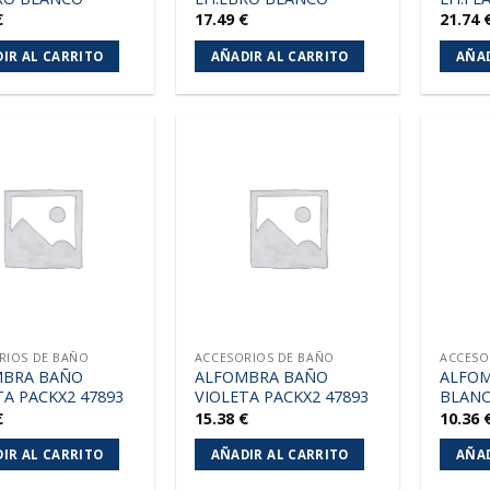
€
17.49
€
21.74
IR AL CARRITO
AÑADIR AL CARRITO
AÑAD
Añadir
Añadir
a la
a la
lista de
lista de
deseos
deseos
RIOS DE BAÑO
ACCESORIOS DE BAÑO
ACCESO
MBRA BAÑO
ALFOMBRA BAÑO
ALFO
TA PACKX2 47893
VIOLETA PACKX2 47893
BLAN
€
15.38
€
10.36
IR AL CARRITO
AÑADIR AL CARRITO
AÑAD