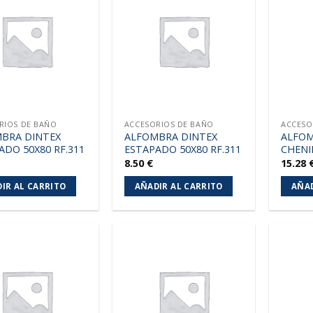
Añadir
Añadir
a la
a la
lista de
lista de
deseos
deseos
RIOS DE BAÑO
ACCESORIOS DE BAÑO
ACCESO
BRA DINTEX
ALFOMBRA DINTEX
ALFOM
ADO 50X80 RF.311
ESTAPADO 50X80 RF.311
CHENI
8.50
€
15.28
IR AL CARRITO
AÑADIR AL CARRITO
AÑAD
Añadir
Añadir
a la
a la
lista de
lista de
deseos
deseos