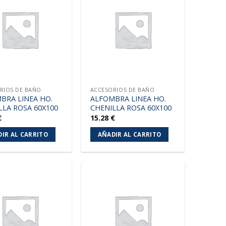
Añadir
Añadir
a la
a la
lista de
lista de
deseos
deseos
RIOS DE BAÑO
ACCESORIOS DE BAÑO
BRA LINEA HO.
ALFOMBRA LINEA HO.
LLA ROSA 60X100
CHENILLA ROSA 60X100
€
15.28
€
IR AL CARRITO
AÑADIR AL CARRITO
Añadir
Añadir
a la
a la
lista de
lista de
deseos
deseos