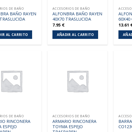
RIOS DE BAÑO
ACCESORIOS DE BAÑO
ACCESO
BRA BAÑO RAYEN
ALFONBRA BAÑO RAYEN
ALFON
 TRASLUCIDA
40X70 TRASLUCIDA
60X40
7.95
€
13.61
IR AL CARRITO
AÑADIR AL CARRITO
AÑAD
Añadir
Añadir
a la
a la
lista de
lista de
deseos
deseos
RIOS DE BAÑO
ACCESORIOS DE BAÑO
ACCESO
IO RINCONERA
ARMARIO RINCONERA
BARRA
 ESPEJO
TOYMA ESPEJO
CO123
AREN
TRASPAREN