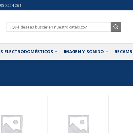
 950 554 261
Buscar
por:
S ELECTRODOMÉSTICOS
IMAGEN Y SONIDO
RECAMB
Añadir
Añadir
a la
a la
lista de
lista de
deseos
deseos