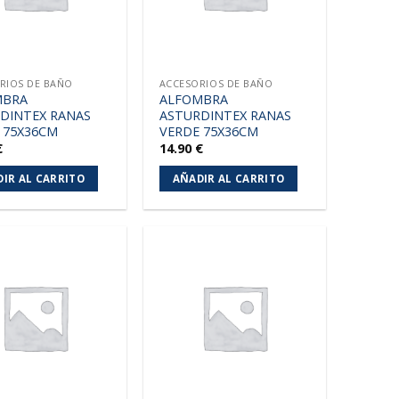
RIOS DE BAÑO
ACCESORIOS DE BAÑO
MBRA
ALFOMBRA
DINTEX RANAS
ASTURDINTEX RANAS
 75X36CM
VERDE 75X36CM
€
14.90
€
IR AL CARRITO
AÑADIR AL CARRITO
Añadir
Añadir
a la
a la
lista de
lista de
deseos
deseos