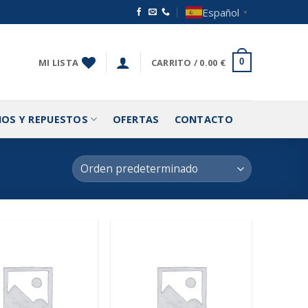
Español
▼
MI LISTA
CARRITO /
0.00
€
0
IOS Y REPUESTOS
OFERTAS
CONTACTO
Añadir
Añadir
a la
a la
lista de
lista de
deseos
deseos