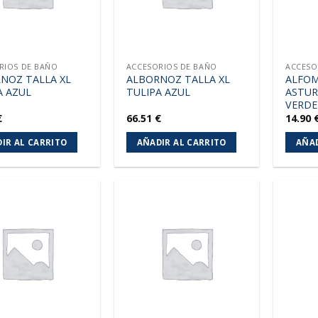
RIOS DE BAÑO
ACCESORIOS DE BAÑO
ACCESO
NOZ TALLA XL
ALBORNOZ TALLA XL
ALFO
A AZUL
TULIPA AZUL
ASTUR
VERDE
€
66.51
€
14.90
IR AL CARRITO
AÑADIR AL CARRITO
AÑAD
Añadir
Añadir
a la
a la
lista de
lista de
deseos
deseos