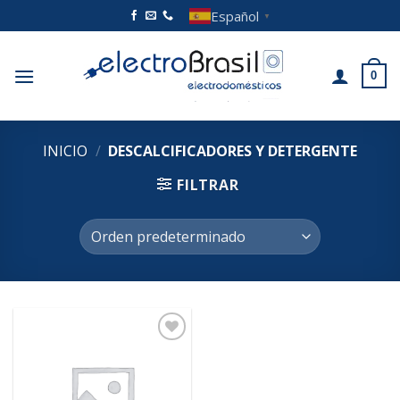
Saltar
Español
▼
al
contenido
0
INICIO
/
DESCALCIFICADORES Y DETERGENTE
FILTRAR
Añadir
a la
lista de
deseos