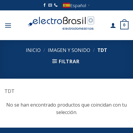
Saltar
Español
▼
al
contenido
0
INICIO
/
IMAGEN Y SONIDO
/
TDT
FILTRAR
TDT
No se han encontrado productos que coincidan con tu
selección.