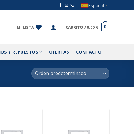
Español
▼
MI LISTA
CARRITO /
0.00
€
0
IOS Y REPUESTOS
OFERTAS
CONTACTO
Añadir
Añadir
a la
a la