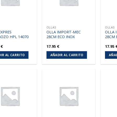
OLLAS
OLLAS
EXPRES
OLLA IMPORT-MEC
OLLA 
OZO HPL 14070
28CM ECO INOX
28CM 
0
€
17.95
€
17.95
IR AL CARRITO
AÑADIR AL CARRITO
AÑAD
Añadir
Añadir
a la
a la
lista de
lista de
deseos
deseos