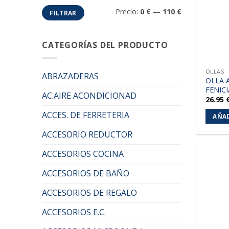
Precio
Precio
Precio:
0 €
—
110 €
FILTRAR
mínimo
máximo
CATEGORÍAS DEL PRODUCTO
OLLAS
ABRAZADERAS
OLLA 
FENICI
AC.AIRE ACONDICIONAD
26.95
ACCES. DE FERRETERIA
AÑAD
ACCESORIO REDUCTOR
ACCESORIOS COCINA
ACCESORIOS DE BAÑO
ACCESORIOS DE REGALO
ACCESORIOS E.C.