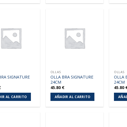
Añadir
Añadir
a la
a la
lista de
lista de
deseos
deseos
OLLAS
OLLAS
BRA SIGNATURE
OLLA BRA SIGNATURE
OLLA 
24CM
24CM
€
45.80
€
45.80
IR AL CARRITO
AÑADIR AL CARRITO
AÑAD