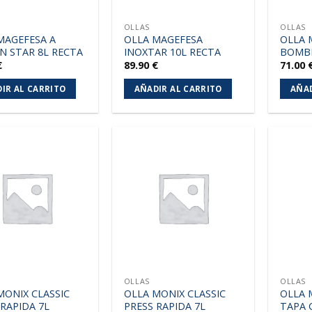
OLLAS
OLLAS
MAGEFESA A
OLLA MAGEFESA
OLLA 
N STAR 8L RECTA
INOXTAR 10L RECTA
BOMB
€
89.90
€
71.00
IR AL CARRITO
AÑADIR AL CARRITO
AÑAD
Añadir
Añadir
a la
a la
lista de
lista de
deseos
deseos
OLLAS
OLLAS
MONIX CLASSIC
OLLA MONIX CLASSIC
OLLA 
 RAPIDA 7L
PRESS RAPIDA 7L
TAPA 