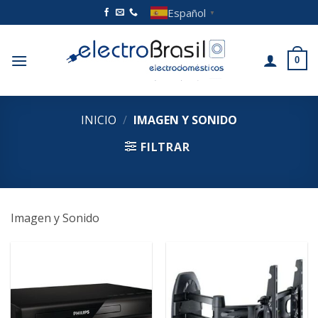
Saltar
Español
▼
al
contenido
0
INICIO
/
IMAGEN Y SONIDO
FILTRAR
Imagen y Sonido