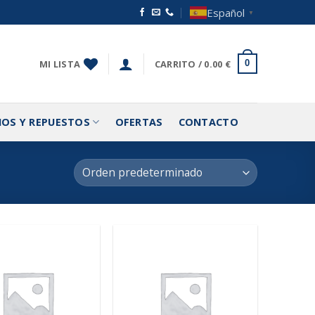
Español
▼
MI LISTA
CARRITO /
0.00
€
0
IOS Y REPUESTOS
OFERTAS
CONTACTO
Añadir
Añadir
a la
a la
lista de
lista de
deseos
deseos