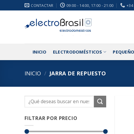
Saltar
CONTACTAR
09:00 - 14:00, 17:00 - 21:00
+34
al
contenido
INICIO
ELECTRODOMÉSTICOS
PEQUEÑO
INICIO
/
JARRA DE REPUESTO
Buscar
por:
FILTRAR POR PRECIO