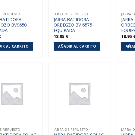
DE REPUESTO
JARRA DE REPUESTO
JARRA 
 BATIDORA
JARRA BATIDORA
JARRA
OZO BV9650
ORBEGZO BV 6575
ORBEG
ADA
EQUIPADA
EQUIP
€
18.95
€
18.95
IR AL CARRITO
AÑADIR AL CARRITO
AÑAD
Añadir
Añadir
a la
a la
lista de
lista de
deseos
deseos
DE REPUESTO
JARRA DE REPUESTO
JARRA 
 BATIDORA SOLAC
JARRA BATIDORA SOLAC
JARRA