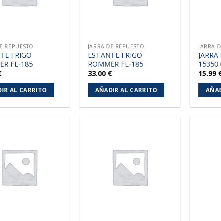
DE REPUESTO
JARRA DE REPUESTO
JARRA 
TE FRIGO
ESTANTE FRIGO
JARRA
R FL-185
ROMMER FL-185
15350
€
33.00
€
15.99
IR AL CARRITO
AÑADIR AL CARRITO
AÑAD
Añadir
Añadir
a la
a la
lista de
lista de
deseos
deseos