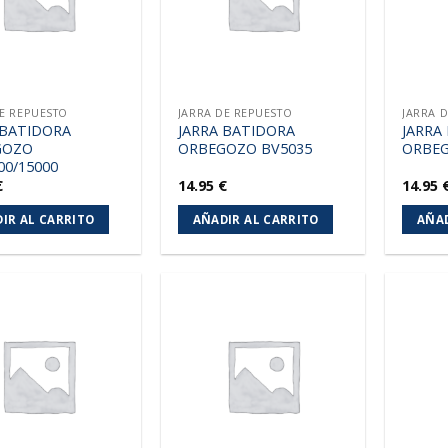
DE REPUESTO
JARRA DE REPUESTO
JARRA 
 BATIDORA
JARRA BATIDORA
JARRA
GOZO
ORBEGOZO BV5035
ORBEG
00/15000
€
14.95
€
14.95
IR AL CARRITO
AÑADIR AL CARRITO
AÑAD
Añadir
Añadir
a la
a la
lista de
lista de
deseos
deseos