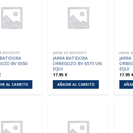
Añadir
Añadir
a la
a la
lista de
lista de
deseos
deseos
DE REPUESTO
JARRA DE REPUESTO
JARRA 
 BATIDORA
JARRA BATIDORA
JARRA
OZO BV 6550
ORBEGOZO BV 6575 SIN
ORBEG
EQUI
EQUI
€
17.95
€
17.95
IR AL CARRITO
AÑADIR AL CARRITO
AÑAD
Añadir
Añadir
a la
a la
lista de
lista de
deseos
deseos