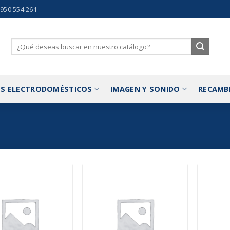
 950 554 261
Buscar
por:
S ELECTRODOMÉSTICOS
IMAGEN Y SONIDO
RECAMB
Añadir
Añadir
a la
a la
lista de
lista de
deseos
deseos