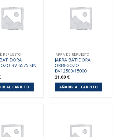
Añadir
Añadir
a la
a la
lista de
lista de
deseos
deseos
DE REPUESTO
JARRA DE REPUESTO
 BATIDORA
JARRA BATIDORA
OZO BV 6575 SIN
ORBEGOZO
BV12500/15000
€
21.60
€
IR AL CARRITO
AÑADIR AL CARRITO
Añadir
Añadir
a la
a la
lista de
lista de
deseos
deseos