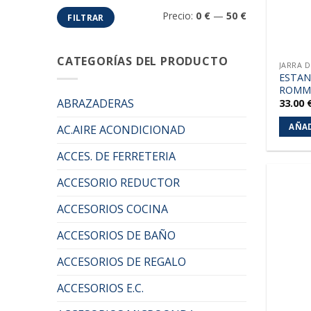
Precio
Precio
Precio:
0 €
—
50 €
FILTRAR
mínimo
máximo
CATEGORÍAS DEL PRODUCTO
JARRA 
ESTAN
ROMME
ABRAZADERAS
33.00
AÑAD
AC.AIRE ACONDICIONAD
ACCES. DE FERRETERIA
ACCESORIO REDUCTOR
ACCESORIOS COCINA
ACCESORIOS DE BAÑO
ACCESORIOS DE REGALO
ACCESORIOS E.C.