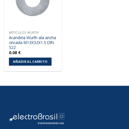
ARTICULOS WURTH
Arandela Wurth ala ancha
cincada M13X32X1.5 DIN
522
0.08
€
AÑADIR AL CARRITO