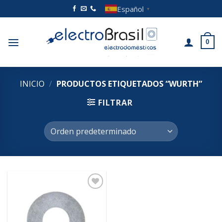
Saltar
Español
▼
al
contenido
0
INICIO
/
PRODUCTOS ETIQUETADOS “WURTH”
FILTRAR
Añadir
a la
lista de
deseos