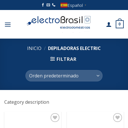
Saltar
Español
▼
al
contenido
0
INICIO
/
DEPILADORAS ELECTRIC
FILTRAR
Category description
Añadir
Añadir