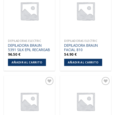
a la
a la
lista de
lista de
deseos
deseos
DEPILADORAS ELECTRIC
DEPILADORAS ELECTRIC
DEPILADORA BRAUN
DEPILADORA BRAUN
5391 SILK EPIL RECARGAB
FACIAL 810
96.50
€
54.90
€
AÑADIR AL CARRITO
AÑADIR AL CARRITO
Añadir
Añadir
a la
a la
lista de
lista de
deseos
deseos