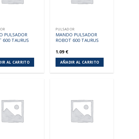
DOR
PULSADOR
O PULSADOR
MANDO PULSADOR
 600 TAURUS
ROBOT 600 TAURUS
1.09
€
IR AL CARRITO
AÑADIR AL CARRITO
Añadir
Añadir
a la
a la
lista de
lista de
deseos
deseos