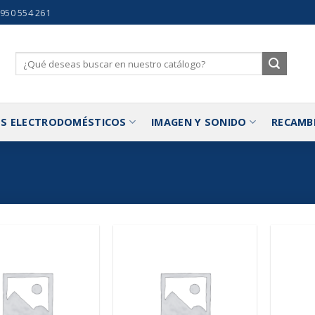
 950 554 261
Buscar
por:
S ELECTRODOMÉSTICOS
IMAGEN Y SONIDO
RECAMB
Añadir
Añadir
a la
a la
lista de
lista de
deseos
deseos