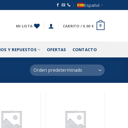
Español
▼
MI LISTA
CARRITO /
0.00
€
0
IOS Y REPUESTOS
OFERTAS
CONTACTO
Añadir
Añadir
a la
a la
lista de
lista de
deseos
deseos