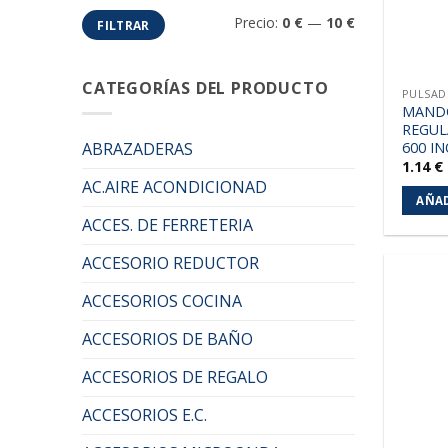
Precio
Precio
Precio:
0 €
—
10 €
FILTRAR
mínimo
máximo
CATEGORÍAS DEL PRODUCTO
PULSA
MAND
REGUL
600 I
ABRAZADERAS
1.14
€
AC.AIRE ACONDICIONAD
AÑAD
ACCES. DE FERRETERIA
ACCESORIO REDUCTOR
ACCESORIOS COCINA
ACCESORIOS DE BAÑO
ACCESORIOS DE REGALO
ACCESORIOS E.C.