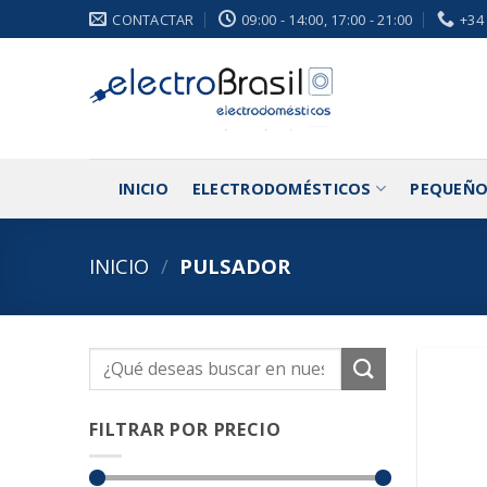
Saltar
CONTACTAR
09:00 - 14:00, 17:00 - 21:00
+34
al
contenido
INICIO
ELECTRODOMÉSTICOS
PEQUEÑO
INICIO
/
PULSADOR
Buscar
por:
FILTRAR POR PRECIO