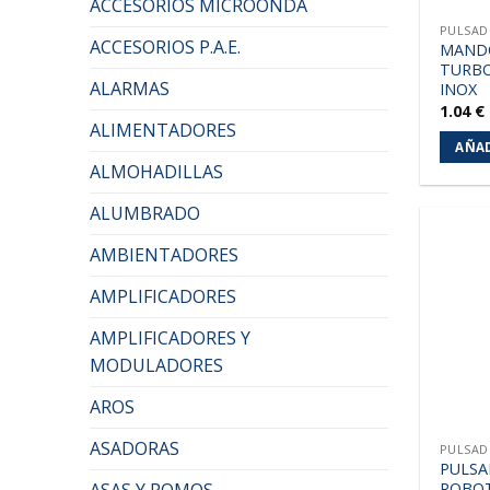
ACCESORIOS MICROONDA
PULSA
ACCESORIOS P.A.E.
MAND
TURBO
ALARMAS
INOX
1.04
€
ALIMENTADORES
AÑAD
ALMOHADILLAS
ALUMBRADO
AMBIENTADORES
AMPLIFICADORES
AMPLIFICADORES Y
MODULADORES
AROS
ASADORAS
PULSA
PULSA
ROBOT
ASAS Y POMOS