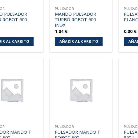
DOR
PULSADOR
PULSA
O PULSADOR
MANDO PULSADOR
PULSA
 ROBOT 600
TURBO ROBOT 600
PLAN
INOX
1.04
€
0.00
€
IR AL CARRITO
AÑADIR AL CARRITO
AÑAD
Añadir
Añadir
a la
a la
lista de
lista de
deseos
deseos
DOR
PULSADOR
PULSA
DOR MANDO T
PULSADOR MANDO T
PULSA
 600
ROBOT 600
850 L