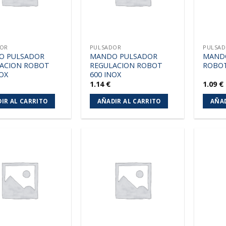
DOR
PULSADOR
PULSA
O PULSADOR
MANDO PULSADOR
MAND
ACION ROBOT
REGULACION ROBOT
ROBOT
NOX
600 INOX
1.14
€
1.09
€
IR AL CARRITO
AÑADIR AL CARRITO
AÑAD
Añadir
Añadir
a la
a la
lista de
lista de
deseos
deseos