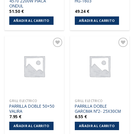
4570 2200W PIACA
HG-1603
ONDUL
51.50
€
49.24
€
AÑADIR AL CARRITO
AÑADIR AL CARRITO
Añadir
Añadir
a la
a la
lista de
lista de
deseos
deseos
GRILL ELECTRICO
GRILL ELECTRICO
PARRILLA DOBLE 50×50
PARRILLA DOBLE
VALIRA
GARCIMA Nº2- 25X30CM
7.95
€
6.55
€
AÑADIR AL CARRITO
AÑADIR AL CARRITO