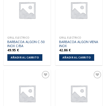
a la
a la
lista de
lista de
deseos
deseos
GRILL ELECTRICO
GRILL ELECTRICO
BARBACOA ALGON C-50
BARBACOA ALGON VIENA
INOX C/BA
INOX
49.95
€
42.86
€
AÑADIR AL CARRITO
AÑADIR AL CARRITO
Añadir
Añadir
a la
a la
lista de
lista de
deseos
deseos