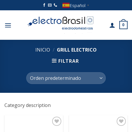
Saltar
Español
▼
al
contenido
0
INICIO
/
GRILL ELECTRICO
FILTRAR
Category description
Añadir
Añadir