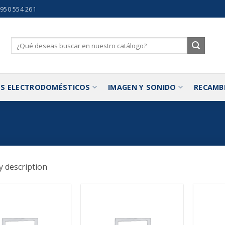
 950 554 261
Buscar
por:
S ELECTRODOMÉSTICOS
IMAGEN Y SONIDO
RECAMB
 description
Añadir
Añadir
a la
a la