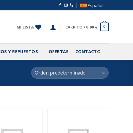
Español
▼
MI LISTA
CARRITO /
0.00
€
0
IOS Y REPUESTOS
OFERTAS
CONTACTO
Añadir
Añadir
a la
a la