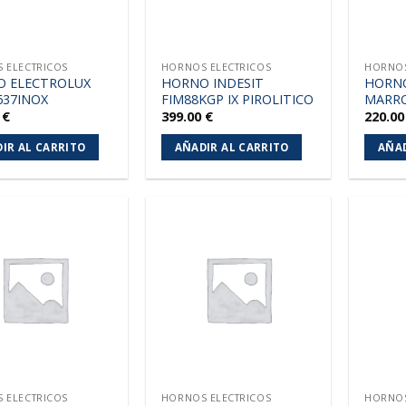
 ELECTRICOS
HORNOS ELECTRICOS
HORNOS
 ELECTROLUX
HORNO INDESIT
HORNO
637INOX
FIM88KGP IX PIROLITICO
MARR
1
€
399.00
€
220.0
IR AL CARRITO
AÑADIR AL CARRITO
AÑAD
Añadir
Añadir
a la
a la
lista de
lista de
deseos
deseos
 ELECTRICOS
HORNOS ELECTRICOS
HORNOS