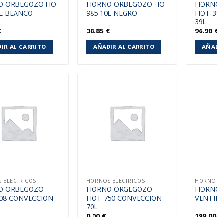
O ORBEGOZO HO
HORNO ORBEGOZO HO
HORN
0L BLANCO
985 10L NEGRO
HOT 3
39L
€
38.85
€
96.98
IR AL CARRITO
AÑADIR AL CARRITO
AÑAD
Añadir
Añadir
a la
a la
lista de
lista de
deseos
deseos
 ELECTRICOS
HORNOS ELECTRICOS
HORNOS
O ORBEGOZO
HORNO ORGEGOZO
HORN
08 CONVECCION
HOT 750 CONVECCION
VENTI
70L
0.00
€
199.0