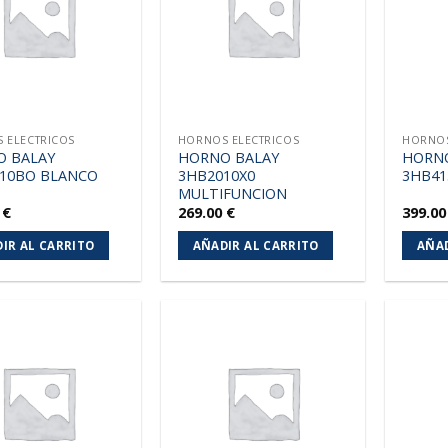
lista de
lista de
deseos
deseos
 ELECTRICOS
HORNOS ELECTRICOS
HORNOS
 BALAY
HORNO BALAY
HORN
10BO BLANCO
3HB2010X0
3HB41
MULTIFUNCION
0
€
269.00
€
399.0
IR AL CARRITO
AÑADIR AL CARRITO
AÑAD
Añadir
Añadir
a la
a la
lista de
lista de
deseos
deseos