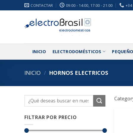
Saltar
CONTACTAR
09:00 - 14:00, 17:00 - 21:00
+34
al
contenido
INICIO
ELECTRODOMÉSTICOS
PEQUEÑO
INICIO
/
HORNOS ELECTRICOS
Category
Buscar
por:
FILTRAR POR PRECIO