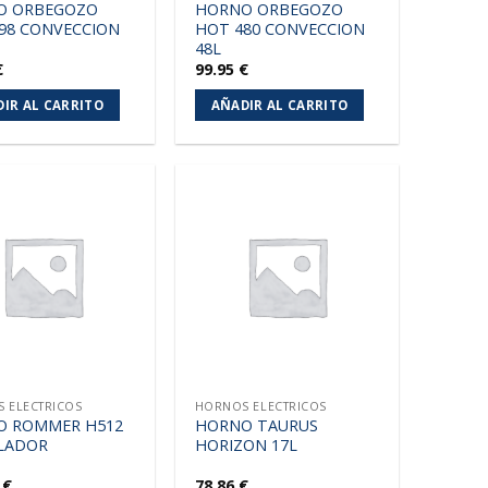
O ORBEGOZO
HORNO ORBEGOZO
98 CONVECCION
HOT 480 CONVECCION
48L
€
99.95
€
IR AL CARRITO
AÑADIR AL CARRITO
Añadir
Añadir
a la
a la
lista de
lista de
deseos
deseos
 ELECTRICOS
HORNOS ELECTRICOS
O ROMMER H512
HORNO TAURUS
LADOR
HORIZON 17L
0
€
78.86
€