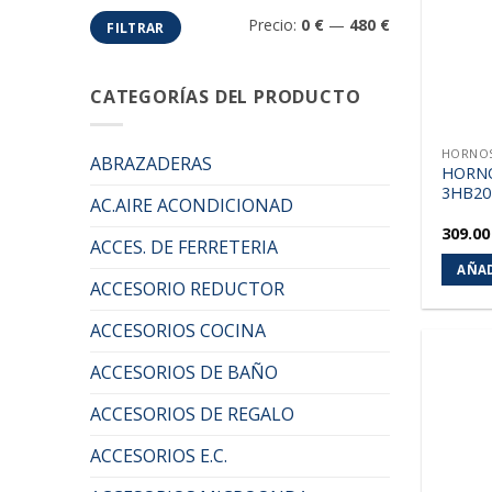
Precio
Precio
Precio:
0 €
—
480 €
FILTRAR
mínimo
máximo
CATEGORÍAS DEL PRODUCTO
HORNOS
ABRAZADERAS
HORNO
3HB20
AC.AIRE ACONDICIONAD
309.0
ACCES. DE FERRETERIA
AÑAD
ACCESORIO REDUCTOR
ACCESORIOS COCINA
ACCESORIOS DE BAÑO
ACCESORIOS DE REGALO
ACCESORIOS E.C.