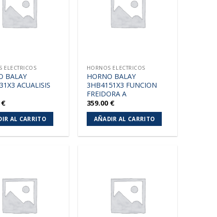
lista de
lista de
deseos
deseos
 ELECTRICOS
HORNOS ELECTRICOS
O BALAY
HORNO BALAY
31X3 ACUALISIS
3HB4151X3 FUNCION
FREIDORA A
0
€
359.00
€
IR AL CARRITO
AÑADIR AL CARRITO
Añadir
Añadir
a la
a la
lista de
lista de
deseos
deseos