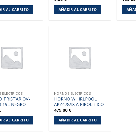
IR AL CARRITO
AÑADIR AL CARRITO
AÑAD
Añadir
Añadir
a la
a la
lista de
lista de
deseos
deseos
 ELECTRICOS
HORNOS ELECTRICOS
 TRISTAR OV-
HORNO WHIRLPOOL
R 19L NEGRO
AKZ478/IX A PIROLITICO
€
479.00
€
IR AL CARRITO
AÑADIR AL CARRITO