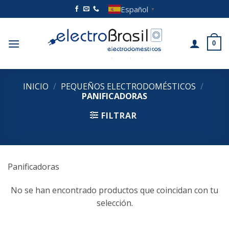
Saltar
Español
▼
al
contenido
0
INICIO
/
PEQUEÑOS ELECTRODOMÉSTICOS
/
PANIFICADORAS
FILTRAR
Panificadoras
No se han encontrado productos que coincidan con tu
selección.