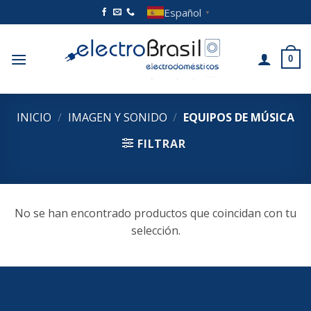
Saltar
Español
▼
al
contenido
0
INICIO
/
IMAGEN Y SONIDO
/
EQUIPOS DE MÚSICA
FILTRAR
No se han encontrado productos que coincidan con tu
selección.