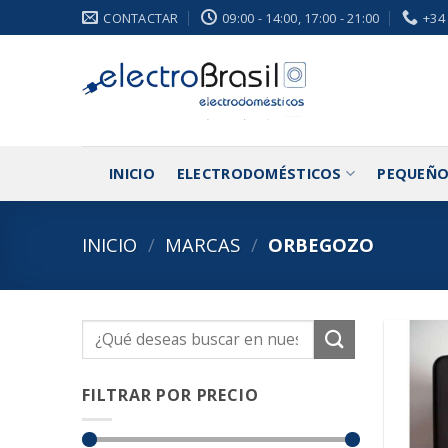
Saltar
CONTACTAR
09:00 - 14:00, 17:00 - 21:00
+34
al
contenido
INICIO
ELECTRODOMÉSTICOS
PEQUEÑO
INICIO
/
MARCAS
/
ORBEGOZO
Buscar
por:
FILTRAR POR PRECIO