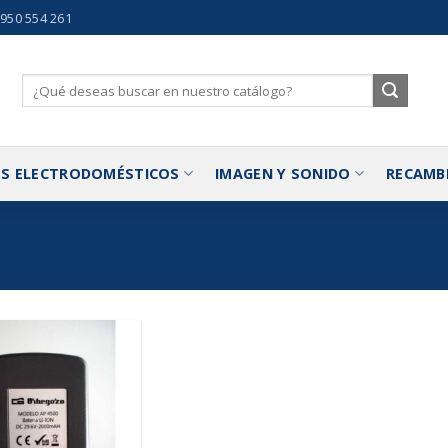
 950 554 261
Buscar
por:
S ELECTRODOMÉSTICOS
IMAGEN Y SONIDO
RECAMB
Añadir
a la
lista de
deseos