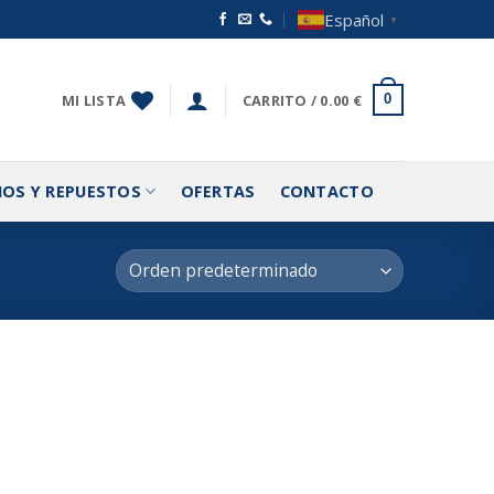
Español
▼
MI LISTA
CARRITO /
0.00
€
0
IOS Y REPUESTOS
OFERTAS
CONTACTO