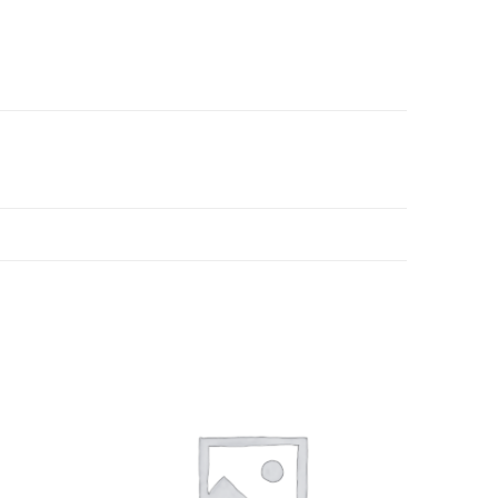
Añadir
Añadir
a la
a la
lista de
lista de
deseos
deseos