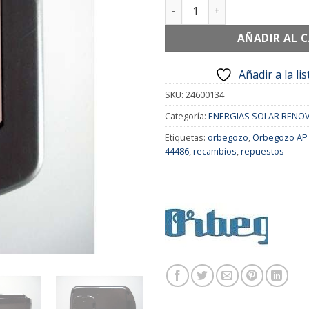
BATERIA ASPIRADORA ORBEZO
AÑADIR AL 
Añadir a la li
SKU:
24600134
Categoría:
ENERGIAS SOLAR RENO
Etiquetas:
orbegozo
,
Orbegozo AP 
44486
,
recambios
,
repuestos