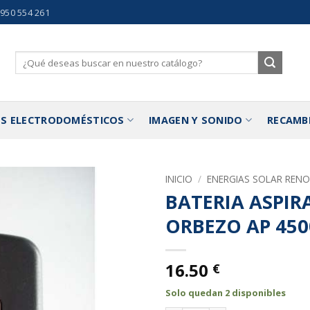
 950 554 261
Buscar
por:
S ELECTRODOMÉSTICOS
IMAGEN Y SONIDO
RECAMB
INICIO
/
ENERGIAS SOLAR REN
BATERIA ASPI
Añadir
ORBEZO AP 450
a la
lista de
deseos
16.50
€
Solo quedan 2 disponibles