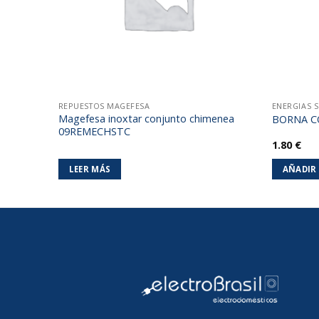
REPUESTOS MAGEFESA
ENERGIAS 
50ATE-
Magefesa inoxtar conjunto chimenea
BORNA C
09REMECHSTC
1.80
€
LEER MÁS
AÑADIR