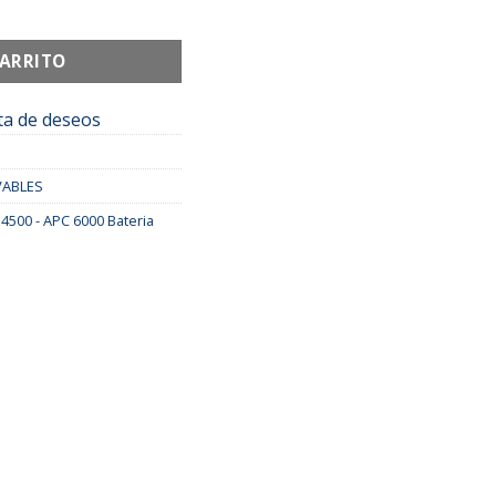
 AP 4500 ESCOBA cantidad
CARRITO
sta de deseos
VABLES
4500 - APC 6000 Bateria