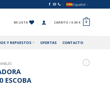
Español
▼
MI LISTA
CARRITO /
0.00
€
0
IOS Y REPUESTOS
OFERTAS
CONTACTO
OVABLES
RADORA
0 ESCOBA