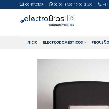
Saltar
CONTACTAR
09:00 - 14:00, 17:00 - 21:00
+34
al
contenido
INICIO
ELECTRODOMÉSTICOS
PEQUEÑO