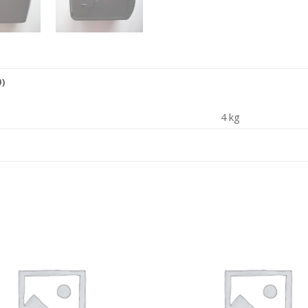
)
4 kg
Añadir
a la
lista de
deseos