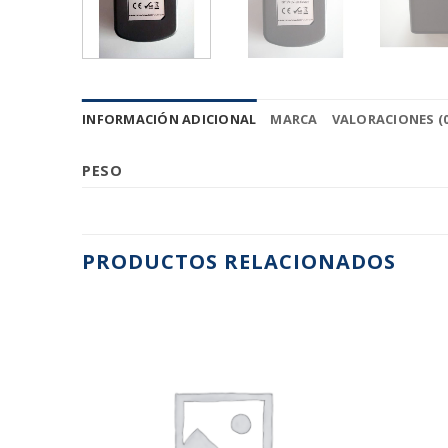
INFORMACIÓN ADICIONAL
MARCA
VALORACIONES (0
PESO
PRODUCTOS RELACIONADOS
Añadir
Añadir
a la
a la
lista de
lista de
deseos
deseos