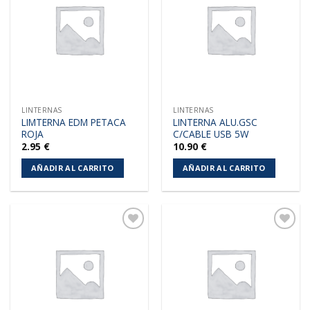
a la
a la
lista de
lista de
deseos
deseos
LINTERNAS
LINTERNAS
LIMTERNA EDM PETACA
LINTERNA ALU.GSC
ROJA
C/CABLE USB 5W
2.95
€
10.90
€
AÑADIR AL CARRITO
AÑADIR AL CARRITO
Añadir
Añadir
a la
a la
lista de
lista de
deseos
deseos