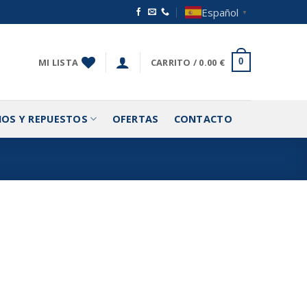
Español
▼
MI LISTA
CARRITO /
0.00
€
0
IOS Y REPUESTOS
OFERTAS
CONTACTO