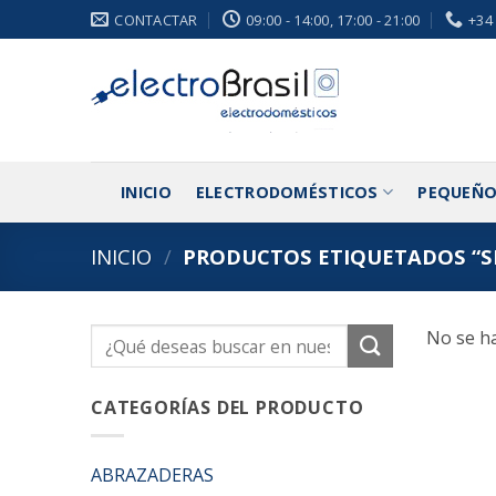
Saltar
CONTACTAR
09:00 - 14:00, 17:00 - 21:00
+34
al
contenido
INICIO
ELECTRODOMÉSTICOS
PEQUEÑO
INICIO
/
PRODUCTOS ETIQUETADOS “S
No se ha
Buscar
por:
CATEGORÍAS DEL PRODUCTO
ABRAZADERAS