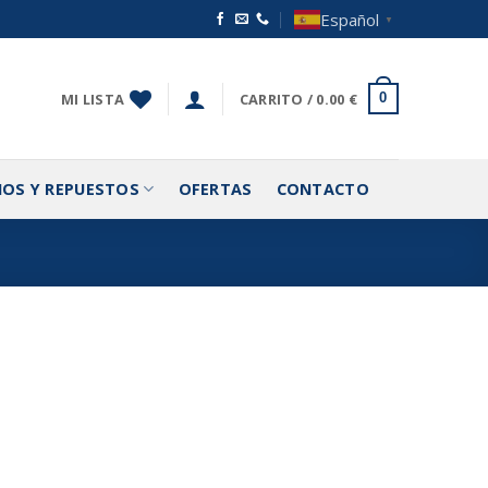
Español
▼
MI LISTA
CARRITO /
0.00
€
0
IOS Y REPUESTOS
OFERTAS
CONTACTO