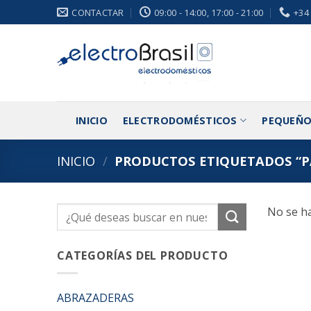
Saltar
CONTACTAR
09:00 - 14:00, 17:00 - 21:00
+34
al
contenido
INICIO
ELECTRODOMÉSTICOS
PEQUEÑO
INICIO
/
PRODUCTOS ETIQUETADOS “PA
No se ha
Buscar
por:
CATEGORÍAS DEL PRODUCTO
ABRAZADERAS