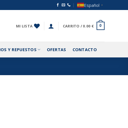
Español
▼
MI LISTA
CARRITO /
0.00
€
0
IOS Y REPUESTOS
OFERTAS
CONTACTO