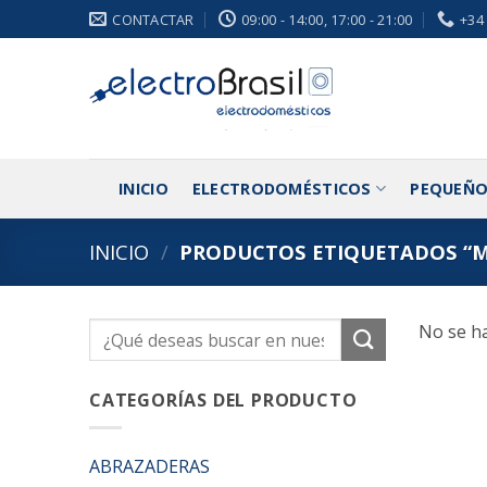
Saltar
CONTACTAR
09:00 - 14:00, 17:00 - 21:00
+34
al
contenido
INICIO
ELECTRODOMÉSTICOS
PEQUEÑO
INICIO
/
PRODUCTOS ETIQUETADOS “M
No se ha
Buscar
por:
CATEGORÍAS DEL PRODUCTO
ABRAZADERAS