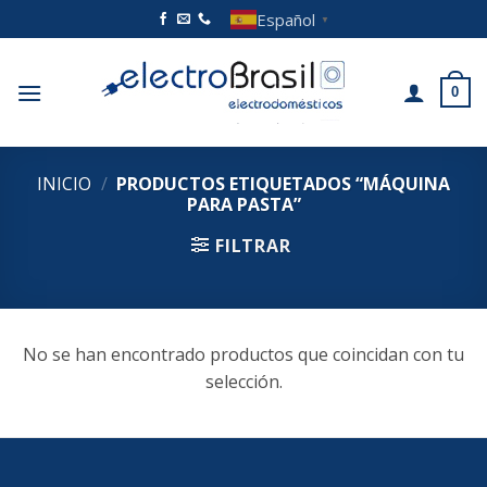
Saltar
Español
▼
al
contenido
0
INICIO
/
PRODUCTOS ETIQUETADOS “MÁQUINA
PARA PASTA”
FILTRAR
No se han encontrado productos que coincidan con tu
selección.