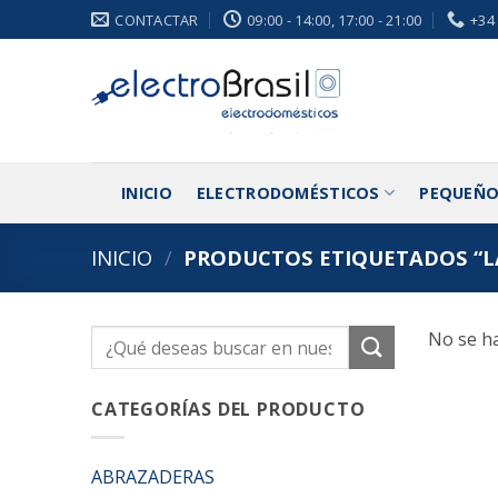
Saltar
CONTACTAR
09:00 - 14:00, 17:00 - 21:00
+34
al
contenido
INICIO
ELECTRODOMÉSTICOS
PEQUEÑO
INICIO
/
PRODUCTOS ETIQUETADOS “L
No se ha
Buscar
por:
CATEGORÍAS DEL PRODUCTO
ABRAZADERAS