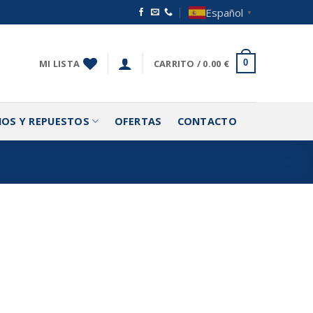
Español
▼
MI LISTA
CARRITO /
0.00
€
0
IOS Y REPUESTOS
OFERTAS
CONTACTO