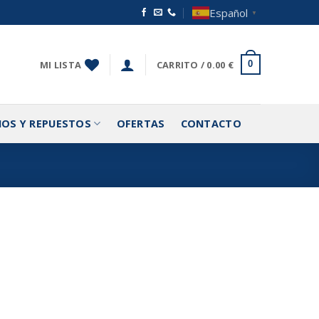
Español
▼
MI LISTA
CARRITO /
0.00
€
0
IOS Y REPUESTOS
OFERTAS
CONTACTO