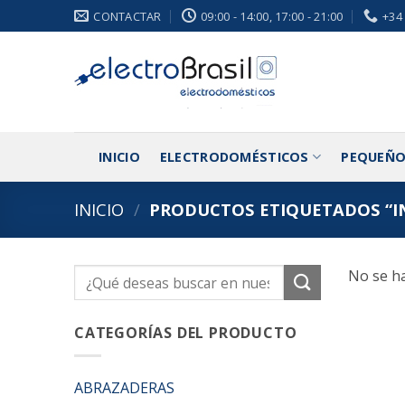
Saltar
CONTACTAR
09:00 - 14:00, 17:00 - 21:00
+34
al
contenido
INICIO
ELECTRODOMÉSTICOS
PEQUEÑO
INICIO
/
PRODUCTOS ETIQUETADOS “IN
No se ha
Buscar
por:
CATEGORÍAS DEL PRODUCTO
ABRAZADERAS