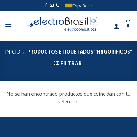
Saltar
Español
▼
al
contenido
0
INICIO
/
PRODUCTOS ETIQUETADOS “FRIGORIFICOS”
FILTRAR
No se han encontrado productos que coincidan con tu
selección.