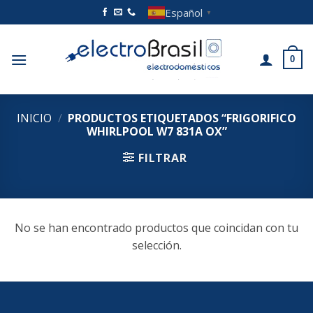
Saltar
Español
▼
al
contenido
0
INICIO
/
PRODUCTOS ETIQUETADOS “FRIGORIFICO
WHIRLPOOL W7 831A OX”
FILTRAR
No se han encontrado productos que coincidan con tu
selección.