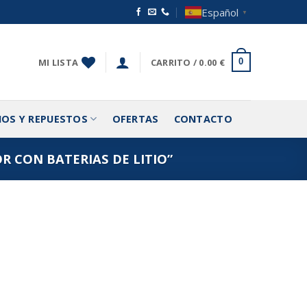
Español
▼
MI LISTA
CARRITO /
0.00
€
0
IOS Y REPUESTOS
OFERTAS
CONTACTO
 CON BATERIAS DE LITIO”