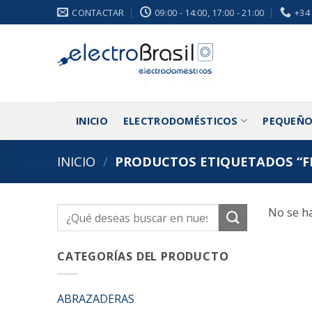
Saltar
CONTACTAR
09:00 - 14:00, 17:00 - 21:00
+34
al
contenido
INICIO
ELECTRODOMÉSTICOS
PEQUEÑO
INICIO
/
PRODUCTOS ETIQUETADOS “FE
No se ha
Buscar
por:
CATEGORÍAS DEL PRODUCTO
ABRAZADERAS