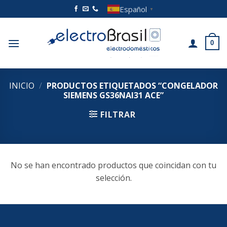
Saltar
Español
▼
al
contenido
0
INICIO
/
PRODUCTOS ETIQUETADOS “CONGELADOR
SIEMENS GS36NAI31 ACE”
FILTRAR
No se han encontrado productos que coincidan con tu
selección.