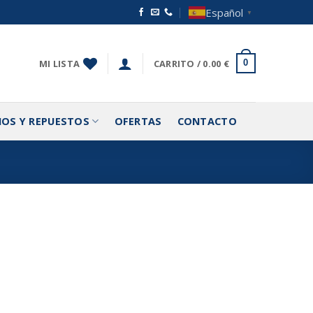
Español
▼
MI LISTA
CARRITO /
0.00
€
0
IOS Y REPUESTOS
OFERTAS
CONTACTO