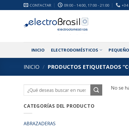
Saltar
CONTACTAR
09:00 - 14:00, 17:00 - 21:00
+34
al
contenido
INICIO
ELECTRODOMÉSTICOS
PEQUEÑO
INICIO
/
PRODUCTOS ETIQUETADOS “C
No se ha
Buscar
por:
CATEGORÍAS DEL PRODUCTO
ABRAZADERAS