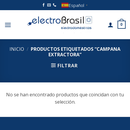
Saltar
Español
▼
al
contenido
0
INICIO
/
PRODUCTOS ETIQUETADOS “CAMPANA
EXTRACTORA”
FILTRAR
No se han encontrado productos que coincidan con tu
selección.