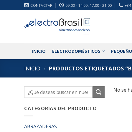
Saltar
CONTACTAR
09:00 - 14:00, 17:00 - 21:00
+34
al
contenido
INICIO
ELECTRODOMÉSTICOS
PEQUEÑO
INICIO
/
PRODUCTOS ETIQUETADOS “B
No se ha
Buscar
por:
CATEGORÍAS DEL PRODUCTO
ABRAZADERAS