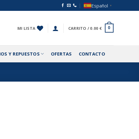
Español
▼
MI LISTA
CARRITO /
0.00
€
0
IOS Y REPUESTOS
OFERTAS
CONTACTO