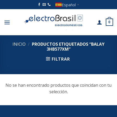
Saltar
Español
▼
al
contenido
0
INICIO
/
PRODUCTOS ETIQUETADOS “BALAY
3HB577XM”
FILTRAR
No se han encontrado productos que coincidan con tu
selección.